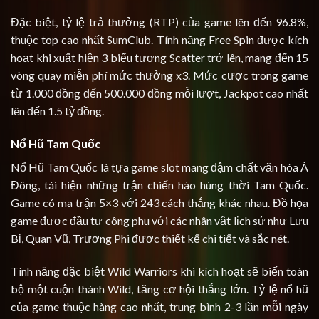
Đặc biệt, tỷ lệ trả thưởng (RTP) của game lên đến 96.8%,
thuộc top cao nhất SumClub. Tính năng Free Spin được kích
hoạt khi xuất hiện 3 biểu tượng Scatter trở lên, mang đến 15
vòng quay miễn phí mức thưởng x3. Mức cược trong game
từ 1.000 đồng đến 500.000 đồng mỗi lượt, Jackpot cao nhất
lên đến 1.5 tỷ đồng.
Nổ Hũ Tam Quốc
Nổ Hũ Tam Quốc là tựa game slot mang đậm chất văn hóa Á
Đông, tái hiện những trận chiến hào hùng thời Tam Quốc.
Game có ma trận 5×3 với 243 cách thắng khác nhau. Đồ họa
game được đầu tư công phu với các nhân vật lịch sử như Lưu
Bị, Quan Vũ, Trương Phi được thiết kế chi tiết và sắc nét.
Tính năng đặc biệt Wild Warriors khi kích hoạt sẽ biến toàn
bộ một cuộn thành Wild, tăng cơ hội thắng lớn. Tỷ lệ nổ hũ
của game thuộc hàng cao nhất, trung bình 2-3 lần mỗi ngày