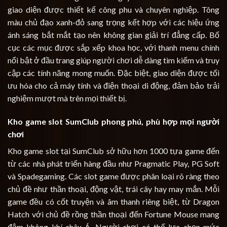
giao diện được thiết kế công phu và chuyên nghiệp. Tông
màu chủ đạo xanh-đỏ sang trọng kết hợp với các hiệu ứng
ánh sáng bắt mắt tạo nên không gian giải trí đẳng cấp. Bố
cục các mục được sắp xếp khoa học, với thanh menu chính
nổi bật ở đầu trang giúp người chơi dễ dàng tìm kiếm và truy
cập các tính năng mong muốn. Đặc biệt, giao diện được tối
ưu hóa cho cả máy tính và điện thoại di động, đảm bảo trải
nghiệm mượt mà trên mọi thiết bị.
Kho game slot SumClub phong phú, phù hợp mọi người
chơi
Kho game slot tại SumClub sở hữu hơn 1000 tựa game đến
từ các nhà phát triển hàng đầu như Pragmatic Play, PG Soft
và Spadegaming. Các slot game được phân loại rõ ràng theo
chủ đề như thần thoại, động vật, trái cây hay may mắn. Mỗi
game đều có cốt truyện và âm thanh riêng biệt, từ Dragon
Hatch với chủ đề rồng thần thoại đến Fortune Mouse mang
đậm không khí châu Á. Người chơi có thể lựa chọn mức