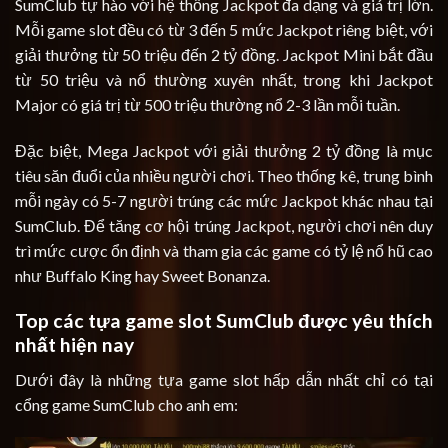
SumClub tự hào với hệ thống Jackpot đa dạng và giá trị lớn.
Mỗi game slot đều có từ 3 đến 5 mức Jackpot riêng biệt, với
giải thưởng từ 50 triệu đến 2 tỷ đồng. Jackpot Mini bắt đầu
từ 50 triệu và nổ thường xuyên nhất, trong khi Jackpot
Major có giá trị từ 500 triệu thường nổ 2-3 lần mỗi tuần.
Đặc biệt, Mega Jackpot với giải thưởng 2 tỷ đồng là mục
tiêu săn đuổi của nhiều người chơi. Theo thống kê, trung bình
mỗi ngày có 5-7 người trúng các mức Jackpot khác nhau tại
SumClub. Để tăng cơ hội trúng Jackpot, người chơi nên duy
trì mức cược ổn định và tham gia các game có tỷ lệ nổ hũ cao
như Buffalo King hay Sweet Bonanza.
Top các tựa game slot SumClub được yêu thích
nhất hiện nay
Dưới đây là những tựa game slot hấp dẫn nhất chỉ có tại
cổng game SumClub cho anh em: