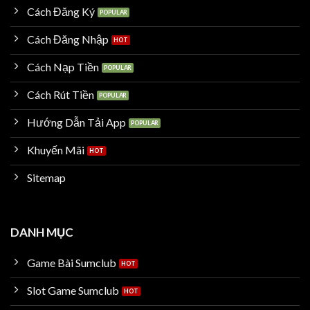
Cách Đăng Ký
Cách Đăng Nhập
Cách Nạp Tiền
Cách Rút Tiền
Hướng Dẫn Tải App
Khuyến Mãi
Sitemap
DANH MỤC
Game Bài Sumclub
Slot Game Sumclub