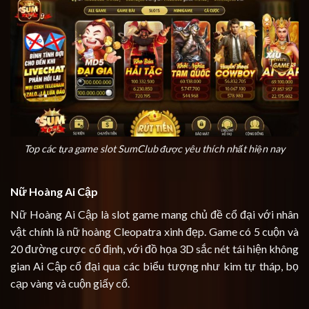
Top các tựa game slot SumClub được yêu thích nhất hiện nay
Nữ Hoàng Ai Cập
Nữ Hoàng Ai Cập là slot game mang chủ đề cổ đại với nhân
vật chính là nữ hoàng Cleopatra xinh đẹp. Game có 5 cuộn và
20 đường cược cố định, với đồ họa 3D sắc nét tái hiện không
gian Ai Cập cổ đại qua các biểu tượng như kim tự tháp, bọ
cạp vàng và cuộn giấy cổ.