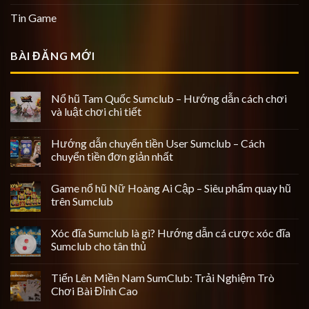
Tin Game
BÀI ĐĂNG MỚI
Nổ hũ Tam Quốc Sumclub – Hướng dẫn cách chơi
và luật chơi chi tiết
Hướng dẫn chuyển tiền User Sumclub – Cách
chuyển tiền đơn giản nhất
Game nổ hũ Nữ Hoàng Ai Cập – Siêu phẩm quay hũ
trên Sumclub
Xóc đĩa Sumclub là gì? Hướng dẫn cá cược xóc đĩa
Sumclub cho tân thủ
Tiến Lên Miền Nam SumClub: Trải Nghiệm Trò
Chơi Bài Đỉnh Cao