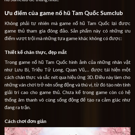
Ưu điểm của game nổ hũ Tam Quốc Sumclub
Không phải tự nhiên mà game nổ hũ Tam Quốc lại được
game thủ tham gia đông đảo. Sản phẩm này có những ưu
điểm vượt trội mà những tựa game khác không có được:
Thiết kế chân thực, đẹp mắt
Trong game nổ hũ Tam Quốc hình ảnh của những nhân vật
như Lưu Bị, Triệu Tử Long, Quan Vũ,… được tái hiện một
cách chân thực và sắc nét qua hiệu ứng 3D. Điều này làm cho
những ván chơi trở nên sống động và thú vị, từ đó tạo nên tính
giải trí cao cho game thủ. Chưa kể trong game còn có hệ
thống âm thanh vô cùng sống động để tạo ra cảm giác như
đang ra trận.
Cách chơi đơn giản