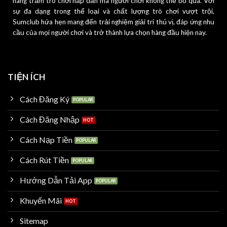
hàng trăm trò chơi hấp dẫn mà người chơi không thể bỏ qua. Với
sự đa dạng trong thể loại và chất lượng trò chơi vượt trội,
Sumclub hứa hẹn mang đến trải nghiệm giải trí thú vị, đáp ứng nhu
cầu của mọi người chơi và trở thành lựa chọn hàng đầu hiện nay.
TIỆN ÍCH
Cách Đăng Ký
Cách Đăng Nhập
Cách Nạp Tiền
Cách Rút Tiền
Hướng Dẫn Tải App
Khuyến Mãi
Sitemap