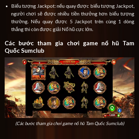
Biểu tượng Jackpot: nếu quay được biểu tượng Jackpot,
người chơi sẽ được nhiều tiền thưởng hơn biểu tượng
thường. Nếu quay được 5 Jackpot trên cùng 1 dòng
thắng thì còn được giải Nổ hũ cực lớn.
Các bước tham gia chơi game nổ hũ Tam
Quốc Sumclub
(Các bước tham gia chơi game nổ hũ Tam Quốc Sumclub)