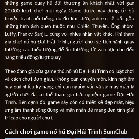
những game quay hũ đổi thưởng ăn khách nhất với gần
20.000 lượt chơi mỗi ngày. Game được xây dựng từ bộ
truyện tranh nổi tiếng, do đó khi chơi, anh em sẽ bắt gặp
những hình ảnh quen thuộc như Chiếc Thuyền, Ống nhòm,
Luffy, Franky, Sanji… cùng với nhiều nhân vật khác. Khi tham
gia chơi nổ hũ Đại Hải Trình, người chơi sẽ tiến hành quay
thưởng các biểu tượng để ăn thưởng từ vài chục cho đến
hàng triệu đồng/lượt quay.
Theo đánh giá của game thủ, nổ hũ Đại Hải Trình có luật chơi
và cách chơi đơn giản. Không cần chuyên môn, kinh nghiệm
hay quá nhiều kỹ năng, chỉ cần nguồn vốn và sự may mắn là
người chơi đã có thể tham gia trải nghiệm game Đại Hải
Trình. Bên cạnh đó, game này còn có thiết kế đẹp mắt, hiệu
ứng âm thanh sống động và mãn nhãn để mang đến tính giải
trí cao cho người chơi.
Cách chơi game nổ hũ Đại Hải Trình SumClub