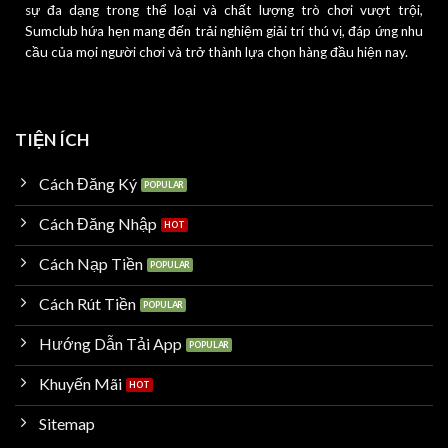
sự đa dạng trong thể loại và chất lượng trò chơi vượt trội,
Sumclub hứa hẹn mang đến trải nghiệm giải trí thú vị, đáp ứng nhu
cầu của mọi người chơi và trở thành lựa chọn hàng đầu hiện nay.
TIỆN ÍCH
Cách Đăng Ký
Cách Đăng Nhập
Cách Nạp Tiền
Cách Rút Tiền
Hướng Dẫn Tải App
Khuyến Mãi
Sitemap