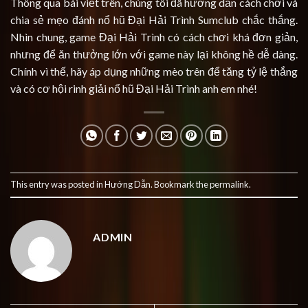
Thông qua bài viết trên, chúng tôi đã hướng dẫn cách chơi và
chia sẻ mẹo đánh nổ hũ Đại Hải Trình Sumclub chắc thắng.
Nhìn chung, game Đại Hải Trình có cách chơi khá đơn giản,
nhưng để ăn thưởng lớn với game này lại không hề dễ dàng.
Chính vì thế, hãy áp dụng những mèo trên để tăng tỷ lệ thắng
và có cơ hội rinh giải nổ hũ Đại Hải Trình anh em nhé!
This entry was posted in
Hướng Dẫn
. Bookmark the
permalink
.
ADMIN