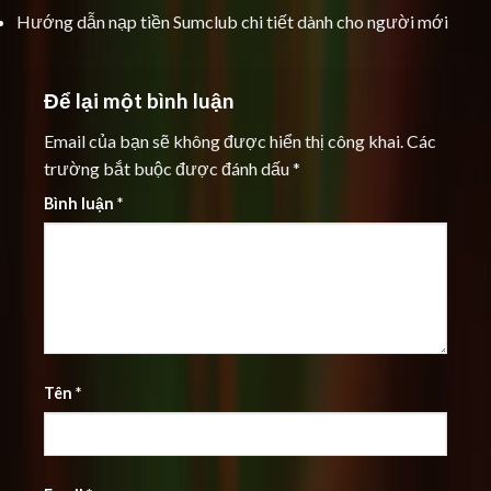
Hướng dẫn nạp tiền Sumclub chi tiết dành cho người mới
Để lại một bình luận
Email của bạn sẽ không được hiển thị công khai.
Các
trường bắt buộc được đánh dấu
*
Bình luận
*
Tên
*