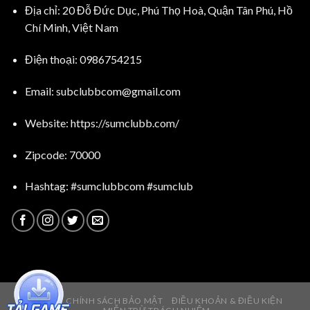
Địa chỉ: 20 Đỗ Đức Dục, Phú Thọ Hoà, Quận Tân Phú, Hồ
Chí Minh, Việt Nam
Điện thoại: 0986754215
Email:
subclubbcom@gmail.com
Website:
https://sumclubb.com/
Zipcode: 70000
Hashtag:
#sumclubbcom #sumclub
LIÊN HỆ
CHÍNH SÁCH BẢO MẬT
ĐIỀU KHOẢN & ĐIỀU KIỆN