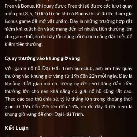
Free và Bonus. Khi quay được Free thì sẽ được các lượt quay
miễn phí (3, 5, 10 lượt) còn khi có Bonus thì sẽ được tham gia
Bonus game để mở vật phẩm. Đây là những trường hợp rất
hiếm khi xuất hiện và sẽ mang đến lợi nhuận, tiền thưởng lớn
cho game thủ, do đó hãy tận dụng tối đa tính năng đặc biệt để
kiếm tiền thưởng.
Quay thưởng vào khung giờ vàng
Với game nổ hũ Đại Hải Trình
Sumclub
, anh em hãy quay
thưởng vào khung giờ vàng từ 19h đến 22h mỗi ngày. Đây là
khoảng thời gian mà có lượng người chơi đông đảo, tiền
thưởng lớn cho nên khả năng có giải nổ hũ cũng rất cao.
Theo các cao thủ chia sẻ, tỷ lệ thắng lớn trong khoảng thời
gian từ 19h đến 22h lên đến 15%, do đó đây được xem là
khung giờ vàng để chơi Đại Hải Trình.
Kết Luận